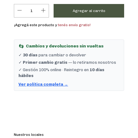
¡Agregá este producto y
tenés envío gratis!
Cambios y devoluciones sin vueltas
✓
30 días
para cambiar o devolver
✓
Primer cambio gratis
— lo retiramos nosotros
✓ Gestión 100% online · Reintegro en
10 días
hábiles
Ver política completa →
Cambiar CP
Entregas para el CP:
Calcular
Nuestros locales