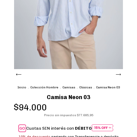
Inicio
.
Colección Hombre
.
Camisas
.
Clásicas
.
Camisa Neon 03
Camisa Neon 03
$94.000
Precio sin impuestos
$77.685,95
Cuotas SIN interés con
DÉBITO
10% de descuento
pagando con Transferencia o depósito