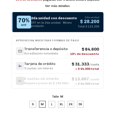
Ver más detalles
2da unidad
2da unidad con descuento
70%
$ 28.200
OFF en la 2da unidad · Mismo
OFF
producto
Total $ 122.200
APROVECHA NUESTRAS FORMAS DE PAGO
Transferencia o depósito
$ 84.600
Acreditación inmediata
10% de descuento
Tarjeta de crédito
$ 31.333
/cuota
3×
3 cuotas sin interés
=
$ 94.000
total
6 cuotas sin interés
$ 15.667
/cuota
6×
Requiere precio de $ 199.990+
=
$ 94.000
total
Talle:
M
S
M
L
XL
2X
3X