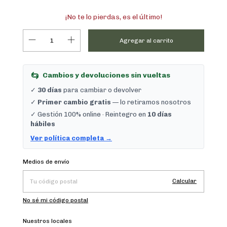
¡No te lo pierdas, es el último!
Cambios y devoluciones sin vueltas
✓
30 días
para cambiar o devolver
✓
Primer cambio gratis
— lo retiramos nosotros
✓ Gestión 100% online · Reintegro en
10 días
hábiles
Ver política completa →
Cambiar CP
Entregas para el CP:
Medios de envío
Calcular
No sé mi código postal
Nuestros locales