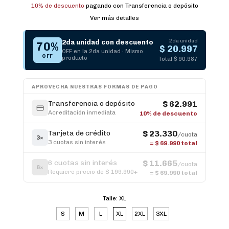
10% de descuento
pagando con Transferencia o depósito
Ver más detalles
2da unidad
2da unidad con descuento
70%
$ 20.997
OFF en la 2da unidad · Mismo
OFF
producto
Total $ 90.987
APROVECHA NUESTRAS FORMAS DE PAGO
Transferencia o depósito
$ 62.991
Acreditación inmediata
10% de descuento
Tarjeta de crédito
$ 23.330
/cuota
3×
3 cuotas sin interés
=
$ 69.990
total
6 cuotas sin interés
$ 11.665
/cuota
6×
Requiere precio de $ 199.990+
=
$ 69.990
total
Talle:
XL
S
M
L
XL
2XL
3XL