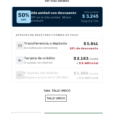
Ver más detalles
2da unidad
2da unidad con descuento
50%
$ 3.245
OFF en la 2da unidad · Mismo
OFF
producto
Total $ 9.735
APROVECHA NUESTRAS FORMAS DE PAGO
Transferencia o depósito
$ 5.841
Acreditación inmediata
10% de descuento
Tarjeta de crédito
$ 2.163
/cuota
3×
3 cuotas sin interés
=
$ 6.490
total
6 cuotas sin interés
$ 1.082
/cuota
6×
Requiere precio de $ 199.990+
=
$ 6.490
total
Talle:
TALLE UNICO
TALLE UNICO