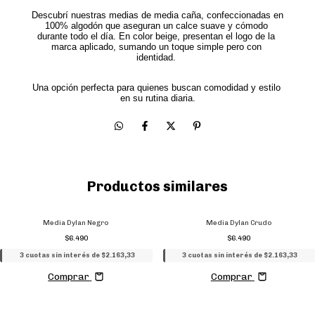
Descubrí nuestras medias de media caña, confeccionadas en 
100% algodón que aseguran un calce suave y cómodo 
durante todo el día. En color beige, presentan el logo de la 
marca aplicado, sumando un toque simple pero con 
identidad. 
Una opción perfecta para quienes buscan comodidad y estilo 
en su rutina diaria.
Productos similares
Media Dylan Negro
Media Dylan Crudo
$6.490
$6.490
3 cuotas sin interés de $2.163,33
3 cuotas sin interés de $2.163,33
Comprar
Comprar