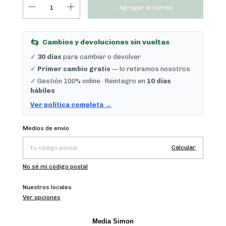
Cambios y devoluciones sin vueltas
✓
30 días
para cambiar o devolver
✓
Primer cambio gratis
— lo retiramos nosotros
✓ Gestión 100% online · Reintegro en
10 días
hábiles
Ver política completa →
Cambiar CP
Entregas para el CP:
Medios de envío
Calcular
No sé mi código postal
Nuestros locales
Ver opciones
Media Simon