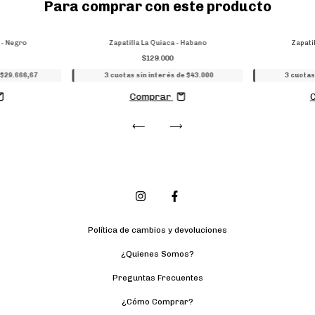
Para comprar con este producto
 - Negro
Zapatilla La Quiaca - Habano
Zapati
$129.000
 $29.666,67
3 cuotas sin interés de $43.000
3 cuotas
Comprar
Política de cambios y devoluciones
¿Quienes Somos?
Preguntas Frecuentes
¿Cómo Comprar?