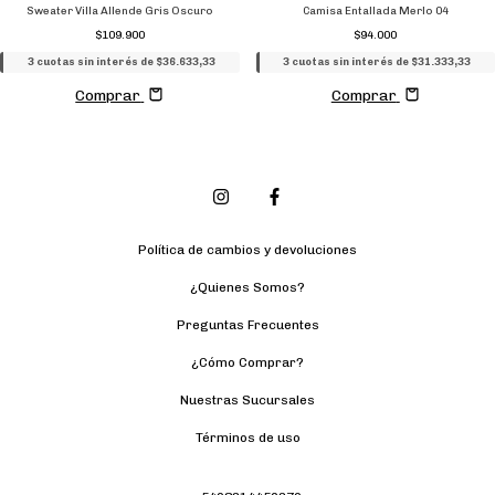
Sweater Villa Allende Gris Oscuro
Camisa Entallada Merlo 04
$109.900
$94.000
3 cuotas sin interés de $36.633,33
3 cuotas sin interés de $31.333,33
Comprar
Comprar
Política de cambios y devoluciones
¿Quienes Somos?
Preguntas Frecuentes
¿Cómo Comprar?
Nuestras Sucursales
Términos de uso