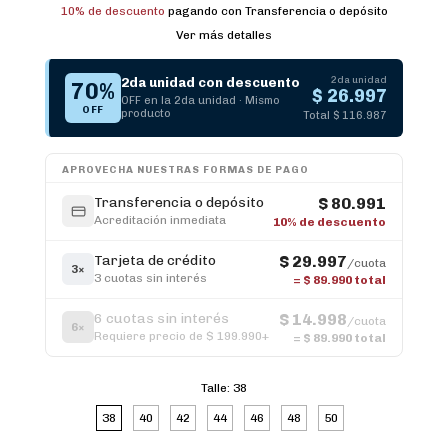
10% de descuento
pagando con Transferencia o depósito
Ver más detalles
2da unidad
2da unidad con descuento
70%
$ 26.997
OFF en la 2da unidad · Mismo
OFF
producto
Total $ 116.987
APROVECHA NUESTRAS FORMAS DE PAGO
Transferencia o depósito
$ 80.991
Acreditación inmediata
10% de descuento
Tarjeta de crédito
$ 29.997
/cuota
3×
3 cuotas sin interés
=
$ 89.990
total
6 cuotas sin interés
$ 14.998
/cuota
6×
Requiere precio de $ 199.990+
=
$ 89.990
total
Talle:
38
38
40
42
44
46
48
50