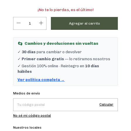
¡No te lo pierdas, es el último!
Cambios y devoluciones sin vueltas
✓
30 días
para cambiar o devolver
✓
Primer cambio gratis
— lo retiramos nosotros
✓ Gestión 100% online · Reintegro en
10 días
hábiles
Ver política completa →
Cambiar CP
Entregas para el CP:
Medios de envío
Calcular
No sé mi código postal
Nuestros locales