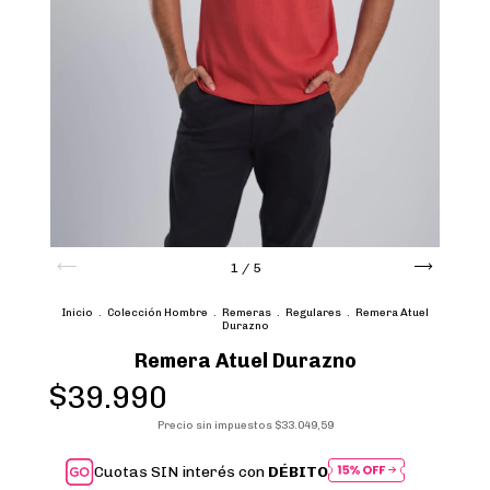
1
/
5
Inicio
.
Colección Hombre
.
Remeras
.
Regulares
.
Remera Atuel
Durazno
Remera Atuel Durazno
$39.990
Precio sin impuestos
$33.049,59
Cuotas SIN interés con
DÉBITO