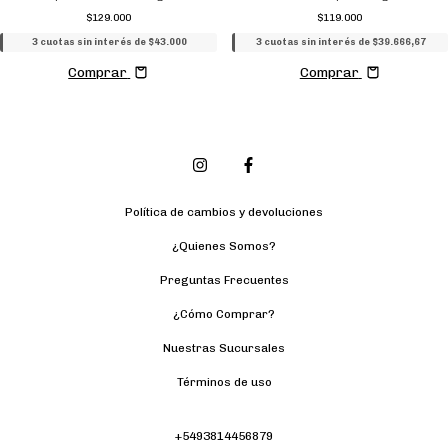
$129.000
$119.000
3 cuotas sin interés de $43.000
3 cuotas sin interés de $39.666,67
Comprar
Comprar
Política de cambios y devoluciones
¿Quienes Somos?
Preguntas Frecuentes
¿Cómo Comprar?
Nuestras Sucursales
Términos de uso
+5493814456879