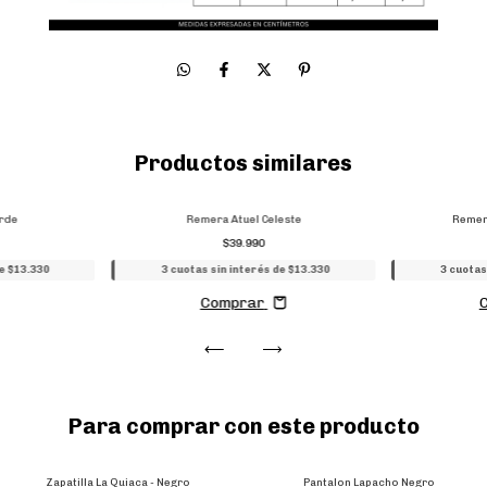
Productos similares
rde
Remera Atuel Celeste
Remer
$39.990
de $13.330
3 cuotas sin interés de $13.330
3 cuotas
Comprar
Para comprar con este producto
Zapatilla La Quiaca - Negro
Pantalon Lapacho Negro