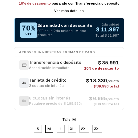
10% de descuento
pagando con Transferencia o depósito
Ver más detalles
2da unidad
2da unidad con descuento
70%
$ 11.997
OFF en la 2da unidad · Mismo
OFF
producto
Total $ 51.987
APROVECHA NUESTRAS FORMAS DE PAGO
Transferencia o depósito
$ 35.991
Acreditación inmediata
10% de descuento
Tarjeta de crédito
$ 13.330
/cuota
3×
3 cuotas sin interés
=
$ 39.990
total
6 cuotas sin interés
$ 6.665
/cuota
6×
Requiere precio de $ 199.990+
=
$ 39.990
total
Talle:
M
S
M
L
XL
2XL
3XL