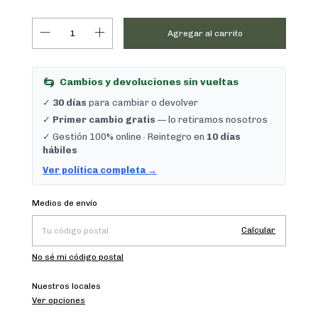
Cambios y devoluciones sin vueltas
✓
30 días
para cambiar o devolver
✓
Primer cambio gratis
— lo retiramos nosotros
✓ Gestión 100% online · Reintegro en
10 días
hábiles
Ver política completa →
Cambiar CP
Entregas para el CP:
Medios de envío
Calcular
No sé mi código postal
Nuestros locales
Ver opciones