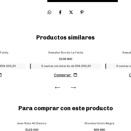
Productos similares
 Falda
Sweater Bordo La Falda
Sweat
$109.900
 $36.633,33
3 cuotas sin interés de $36.633,33
3 cuotas s
Comprar
Para comprar con este producto
Jean Ruta 40 Clasico
Chomba Unión Negra
$129.000
$69.990