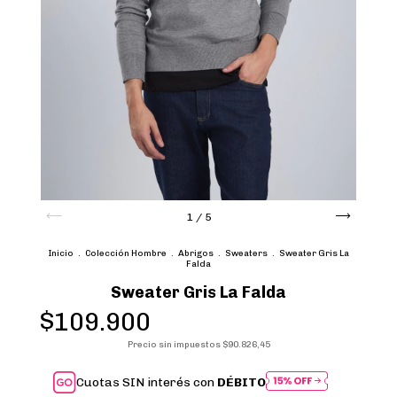
1
/
5
Inicio
.
Colección Hombre
.
Abrigos
.
Sweaters
.
Sweater Gris La
Falda
Sweater Gris La Falda
$109.900
Precio sin impuestos
$90.826,45
Cuotas SIN interés con
DÉBITO