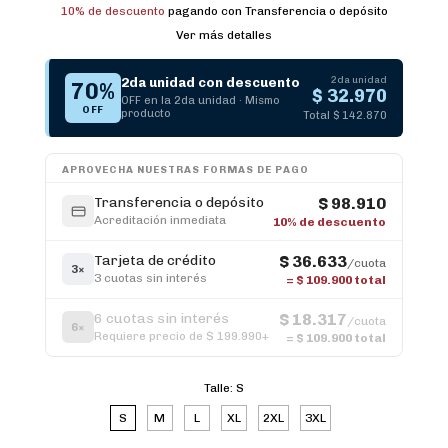
10% de descuento
pagando con Transferencia o depósito
Ver más detalles
2da unidad
2da unidad con descuento
70%
$ 32.970
OFF en la 2da unidad · Mismo
OFF
producto
Total $ 142.870
APROVECHA NUESTRAS FORMAS DE PAGO
Transferencia o depósito
$ 98.910
Acreditación inmediata
10% de descuento
Tarjeta de crédito
$ 36.633
/cuota
3×
3 cuotas sin interés
=
$ 109.900
total
6 cuotas sin interés
$ 18.317
/cuota
6×
Requiere precio de $ 199.990+
=
$ 109.900
total
Talle:
S
S
M
L
XL
2XL
3XL