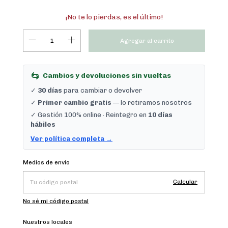
¡No te lo pierdas, es el último!
Cambios y devoluciones sin vueltas
✓
30 días
para cambiar o devolver
✓
Primer cambio gratis
— lo retiramos nosotros
✓ Gestión 100% online · Reintegro en
10 días
hábiles
Ver política completa →
Cambiar CP
Entregas para el CP:
Medios de envío
Calcular
No sé mi código postal
Nuestros locales