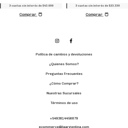
3 cuotas sin interés de $43.000
3 cuotas sin interés de $23.330
Comprar
Comprar
Política de cambios y devoluciones
¿Quienes Somos?
Preguntas Frecuentes
¿Cómo Comprar?
Nuestras Sucursales
Términos de uso
+5493814456879
ecommerce@laargentina.com