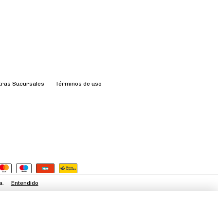
tras Sucursales
Términos de uso
a.
Entendido
39
40
41
42
43
44
Talle:
Agregar al carrito