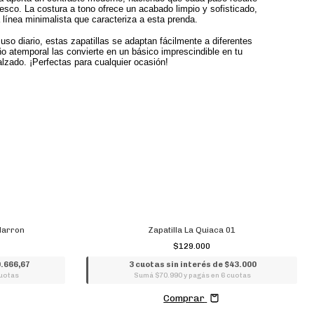
esco. La costura a tono ofrece un acabado limpio y sofisticado, 
 línea minimalista que caracteriza a esta prenda.
 uso diario, estas zapatillas se adaptan fácilmente a diferentes 
o atemporal las convierte en un básico imprescindible en tu 
lzado. ¡Perfectas para cualquier ocasión!
Marron
Zapatilla La Quiaca 01
$129.000
9.666,67
3 cuotas sin interés de $43.000
cuotas
Sumá $70.990 y pagás en 6 cuotas
Comprar