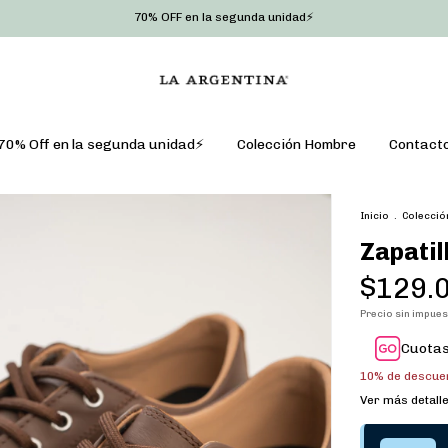
70% OFF en la segunda unidad⚡
70% Off en la segunda unidad⚡
Colección Hombre
Contact
Inicio
.
Colecció
Zapatil
$129.
Precio sin impue
Cuotas
10% de descue
Ver más detall