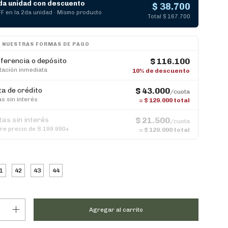
da unidad con descuento
$ 38.700
F en la 2da unidad · Mismo producto
Total $ 167.700
 NUESTRAS FORMAS DE PAGO
ferencia o depósito
$ 116.100
tación inmediata
10% de descuento
ta de crédito
$ 43.000
/cuota
as sin interés
=
$ 129.000
total
tas sin interés
$ 21.500
/cuota
re precio de $ 199.990+
=
$ 129.000
total
1
42
43
44