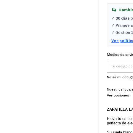
Cambio
✓
30 días
p
✓
Primer c
✓ Gestión 1
Ver políti
Entregas para 
Medios de enví
No sé mi código
Nuestros local
Ver opciones
ZAPATILLA L
Eleva tu estilo
perfecta de el
Su suela blanc