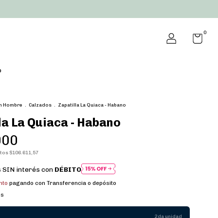
0
o
n Hombre
.
Calzados
.
Zapatilla La Quiaca - Habano
la La Quiaca - Habano
000
stos
$106.611,57
 SIN interés con
DÉBITO
nto
pagando con Transferencia o depósito
es
2da unidad