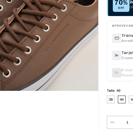
70%
2
OF
OFF
APROVECHA
Trans
Acredi
Tarje
3×
3 cuot
6 cuo
6×
Requie
Talle:
40
39
40
4