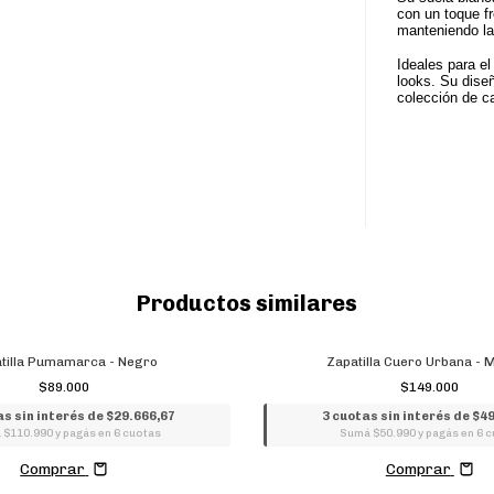
con un toque fr
manteniendo la
Ideales para el
looks. Su diseñ
colección de ca
Productos similares
tilla Pumamarca - Negro
Zapatilla Cuero Urbana - 
$89.000
$149.000
as sin interés de $29.666,67
3 cuotas sin interés de $4
$110.990 y pagás en 6 cuotas
Sumá $50.990 y pagás en 6 
Comprar
Comprar