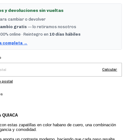
s y devoluciones sin vueltas
ara cambiar o devolver
ambio gratis
— lo retiramos nosotros
00% online · Reintegro en
10 días hábiles
ca completa →
Cambiar CP
el CP:
o
Calcular
 postal
es
A QUIACA
 con estas zapatillas en color habano de cuero, una combinación 
egancia y comodidad.
a aporta un contraste moderno, haciendo que cada paso resalte 