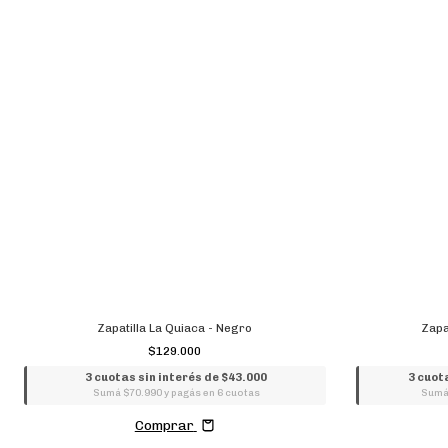
Zapatilla La Quiaca - Negro
Zapa
$129.000
3 cuotas sin interés de $43.000
3 cuot
Sumá $70.990 y pagás en 6 cuotas
Sumá 
Comprar